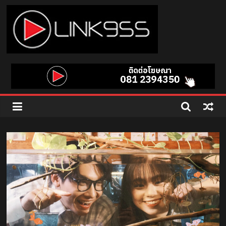
Skip
to
content
Link
95.5
คลื่น
เพลง
ฮิต
สุด
คูล