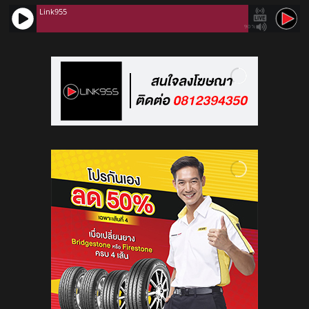
Link955
90%