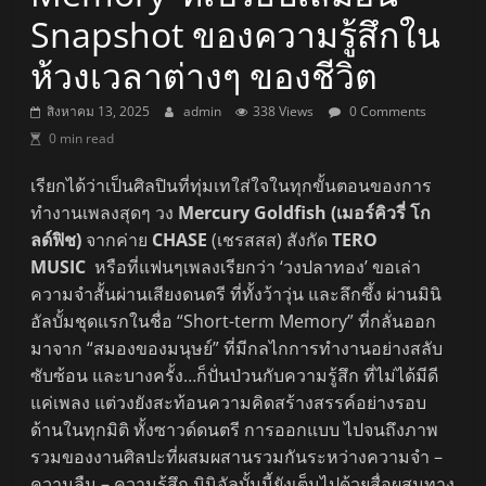
Snapshot ของความรู้สึกใน
ห้วงเวลาต่างๆ ของชีวิต
สิงหาคม 13, 2025
admin
338 Views
0 Comments
0 min read
เรียกได้ว่าเป็นศิลปินที่ทุ่มเทใส่ใจในทุกขั้นตอนของการ
ทำงานเพลงสุดๆ วง
Mercury Goldfish (เมอร์คิวรี่ โก
ลด์ฟิช)
จากค่าย
CHASE
(เชรสสส) สังกัด
TERO
MUSIC
หรือที่แฟนๆเพลงเรียกว่า ‘วงปลาทอง’ ขอเล่า
ความจำสั้นผ่านเสียงดนตรี ที่ทั้งว้าวุ่น และลึกซึ้ง ผ่านมินิ
อัลบั้มชุดแรกในชื่อ “Short-term Memory” ที่กลั่นออก
มาจาก “สมองของมนุษย์” ที่มีกลไกการทำงานอย่างสลับ
ซับซ้อน และบางครั้ง…ก็ปั่นป่วนกับความรู้สึก ที่ไม่ได้มีดี
แค่เพลง แต่วงยังสะท้อนความคิดสร้างสรรค์อย่างรอบ
ด้านในทุกมิติ ทั้งซาวด์ดนตรี การออกแบบ ไปจนถึงภาพ
รวมของงานศิลปะที่ผสมผสานรวมกันระหว่างความจำ –
ความลืม – ความรู้สึก มินิอัลบั้มนี้ยังเต็มไปด้วยสื่อผสมทาง