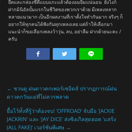
ยืดและกล่องซีดีแบบแกะแล้วต้องอมยิ้มแน่นอน ยังไงก็
ฝากมินิอัลบั้มแรกในชีวิตของพวกเราด้วย มีเพลงหลาก
หลายแนวมาก เป็นอีกผลงานที่เราตั้งใจทำกันมาก จริงๆ ก็
อยากให้ทุกคนได้ฟังกันทุกเพลงเลย แต่ถ้าให้เลือกมา
แนะนำก็ขอเลือกเพลงว้าวุ่น, ลบ, อย่าลืม ฝากด้วยนะคะ /
ครับ
←
ชวนดู ฝนดาวตกเพอร์เซอิดส์ ปรากฏการณ์ฝน
ดาวตกวันแม่ที่ไม่ควรพลาด
ยื้อไว้ทั้งที่รู้ว่าต้องจบ! ‘OFFROAD’ จับมือ ‘JACKIE
JACKRIN’ และ ‘JAY DICE’ ส่งซิงเกิลสุดฮอต ‘แสร้ง
(ALL FAKE)’ เวอร์ชั่นพิเศษ
→