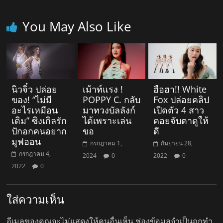
You May Also Like
นิวจิ๋ว ปล่อย
เม้าท์แรง !
ฮือฮา!! White
ของ! “ไม่มี
POPPY C. กลับ
Fox ปล่อยคลิป
อะไรเหมือน
มาทวงบัลลังก์
เปิดตัว 4 สาว
เดิม” ซิงเกิลรัก
ได้เพราะเล่น
คอยจับตาดูให้
ปักอกคนอยาก
ขอ
ดี
มูฟออน
กรกฎาคม 1,
กันยายน 28,
กรกฎาคม 4,
2024
0
2022
0
2022
0
ใส่ความเห็น
อีเมลของคุณจะไม่แสดงให้คนอื่นเห็น
ช่องข้อมูลจำเป็นถูกทำ