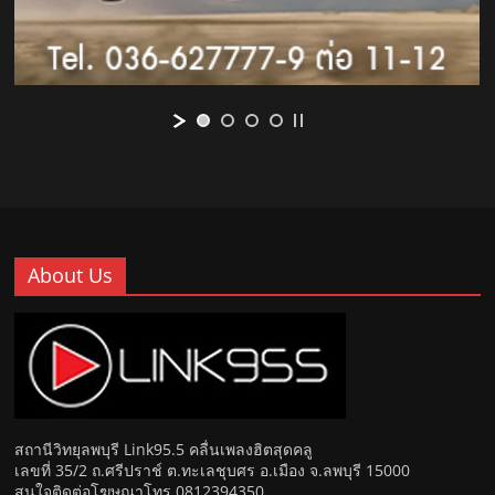
About Us
สถานีวิทยุลพบุรี Link95.5 คลื่นเพลงฮิตสุดคลู
เลขที่ 35/2 ถ.ศรีปราช์ ต.ทะเลชุบศร อ.เมือง จ.ลพบุรี 15000
สนใจติดต่อโฆษณาโทร 0812394350