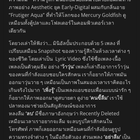
ภาพอย่าง Aesthetic ยุค Early-Digital ผสมกับกลิ่นอาย
“Frutiger Aqua” ที่ทำให้โลกของ Mercury Goldfish ดู
เหมือนทั้งตู้ปลาและโฟลเดอร์ในคอมพิวเตอร์เวลา
เดียวกัน
โดยวงเล่าให้ฟังว่า… มินิอัลบั้มประกอบด้วย 5 เพลง ที่
เปรียบเสมือน Snapshot ของความรู้สึกในห้วงเวลาต่าง ๆ
ของชีวิต โดยเล่าเป็น Lyric Video ซึ่งใช้ชื่อเพลง-เนื้อ
เพลงเป็นตัวคุมธีม อย่าง
‘ว้าวุ่น’
เพลงก็เล่าถึงอาการว้าวุ่น
ของคนที่กำลังแอบชอบใครสักคน เราก็อยากให้ภาพมัน
ออกมาวุ่นวาย ๆ เหมือนเป็นภาพในสมองเวลาเราคิดอะไร
เกินจริงไปมาก
‘เพิ่งรู้’
เป็นเพลงแอบชอบเพื่อนแบบน่ารัก ๆ
ก็อยากให้ภาพออกมาดูสบายตา ดูง่าย
‘คนขี้ลืม’
เราใช้
ปลาทองมาช่วยเป็นสัญลักษณ์ของอาการ
หลงลืม
‘ลบ’
มีชื่อภาษาอังกฤษว่า Recently Deleted
เหมือนเวลาเราอยากจะลืม จะลบรูปใครสักคนใน
โทรศัพท์ ภาพก็เลยออกมาเหมือนคนที่กำลังย้อนดูรูป
ความทรงจำต่าง ๆ ในมือถือตัวเอง ส่วนเพลง
‘อย่าลืม’
เป็น