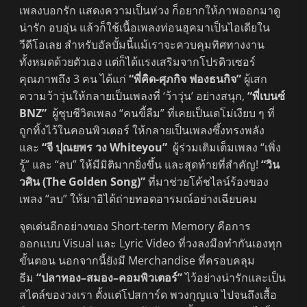
เพลงบอกรัก แสดงความเป็นห่วง ก็อยากให้ภาพออกมาดู
น่ารัก อบอุ่น แล้วก็ใช้เนื้อเพลงท่อนฮุคมาเป็นไอเดียใน
วีดีโอเลย สำหรับอัลบั้มนี้แม้เราจะควบคุมทิศทางงาน
ทั้งหมดด้วยตัวเอง แต่ก็ได้แรงเสริมจากโปรดิวเซอร์
คุณภาพถึง 3 คน ได้แก่
“พี่
คิด-ศุภกิจ ฟองธนกิจ
”
ผู้เสก
ความว้าวุ่นให้กลายเป็นเพลงที่ ‘ว้าวุ่น’ อย่างสนุก,
“พี่เบนซ์
BNZ”
ผู้ชุบชีวิตเพลง “คนขี้ลืม” ที่เคยเป็นเดโม่เงียบ ๆ ที่
ถูกทิ้งไว้ในคอนพิวเตอร์ ให้กลายเป็นเพลงซึ้งทรงพลัง
และ
“จี ปุณยพร วง Whiteyou”
ผู้ร่วมเติมเต็มเพลง “เพิ่ง
รู้” และ “ลบ” ให้มีมิติมากยิ่งขึ้น และสุดท้ายที่สำคัญ!
“วิน
วศิน (The Golden Song)”
ที่มาช่วยโค้ชไลน์ร้องของ
เพลง “ลบ” ให้มาอิได้ถ่ายทอดอารมณ์อย่างเฉียบคม
จุดเด่นอีกอย่างของ Short-term Memory คือการ
ออกแบบ Visual และ Lyric Video ที่วงลงมือทำกันเองทุก
ขั้นตอน นอกจากนี้ยังมี Merchandise ที่ครอบคลุม
ธีม
“ปลาทอง–สมอง–คอมพิวเตอร์”
ไว้อย่างน่ารักและเป็น
สไตล์ของวงเรา ตั้งแต่โปสการ์ด พวงกุญแจ ไปจนถึงเสื้อ