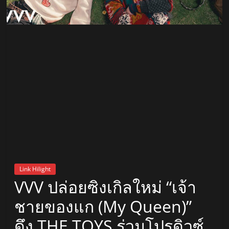
สถานี
วิทยุ
FM
ลพบุรี
สถานี
วิทยุ
ลพบุรี
วิทยุ
FM
Link Hilight
ลพบุรี
VVV ปล่อยซิงเกิลใหม่ “เจ้า
ชายของแก (My Queen)”
ดึง THE TOYS ร่วมโปรดิวซ์