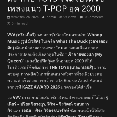
เพลงแนว T-POP ยุค 2000
พฤษภาคม 26, 2026
admin
95 Views
0 Comments
0 min read
VVV (ทริปเปิ้ลวี)
วงบอยกรุ๊ปน้องใหม่จากค่าย
Whoop
Music (วูป มิวสิค)
ในเครือ
What The Duck (วอท เดอะ
ดัก)
เดินหน้าส่งผลงานเพลงใหม่อย่างต่อเนื่อง ล่าสุด
ประกาศปล่อยซิงเกิลล่าสุดในชื่อ
“เจ้าชายของแก (My
Queen)”
เพลงป็อปฟีลกู๊ดกลิ่นอายยุค 2000 ที่ได้
โปรดิวเซอร์ชื่อดังอย่าง
THE TOYS (เดอะ ทอยส์)
มาร่วม
ควบคุมการผลิตในทุกขั้นตอน หลังจากที่วงเพิ่งประสบ
ความสำเร็จด้วยการคว้ารางวัล Rookie Artist Award
จากเวที
KAZZ AWARD 2026
มาครองได้สำเร็จ
วง
VVV
ประกอบด้วยสมาชิก 3 คน 3 คาแรกเตอร์ ได้แก่
จู
เนียร์ – ปริยะ จิยางกูร
,
จีวัท – จีรวัฒน์ ชอบการ
กิจ
และ
เจนัส – ศิระ วิจิตรธนารักษ์
ซึ่งก่อนหน้านี้ได้เปิด