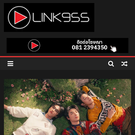
Skip
to
content
Link
95.5
คลื่น
เพลง
ฮิต
สุด
คูล