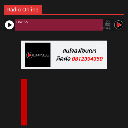
Radio Online
Link955
90%