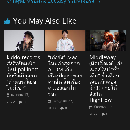
จากศูนย์ พร้อมดึง 2ectasy ร่วมฟีเจอริง
→
You May Also Like
kiddo records
“เก่งจัง” เพลง
Middleway
ส่งศิลปินหน้า
ใหม่ล่าสุดจาก
(มิดเดิ้ลเวย์) ส่ง
ใหม่ paiiinntt
ATOM เก่ง
เพลงใหม่ “ซ้ำ
กับซิงเกิลแรก
เรื่องปัญหาของ
เติม” ย้ำเตือน
“ถ้าตอนนี้เธอ
คนอื่น แต่เรื่อง
เจ็บแล้วต้อง
ไม่มีเขา”
ตัวเองเอาไม่
จำ!!! ภายใต้
รอด
สังกัด
เมษายน 13,
HighHow
กรกฎาคม 25,
2022
0
ธันวาคม 19,
2023
0
2022
0