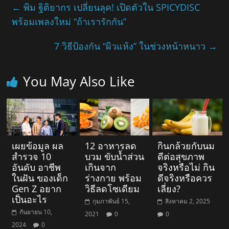
←
พิม ฐิติยากร เปลี่ยนลุค! เปิดตัวใน SPICYDISC
พร้อมเพลงใหม่ “ถ้าเรารักกัน”
7 วิธีป้องกัน “ผิวแห้ง” ในช่วงหน้าหนาว
→
You May Also Like
เผยข้อมูล ผล
12 อาหารลด
กินกล้วยกับนม
สำรวจ 10
บวม ขับน้ำส่วน
ดีต่อสุขภาพ
อันดับ อาชีพ
เกินจาก
จริงหรือไม่ กิน
ในฝัน ของเด็ก
ร่างกาย พร้อม
ดีจริงหรือควร
Gen Z อยาก
วิธีลดโซเดียม
เลี่ยง?
เป็นอะไร
กุมภาพันธ์ 15,
สิงหาคม 2, 2025
กันยายน 10,
2021
0
0
2024
0