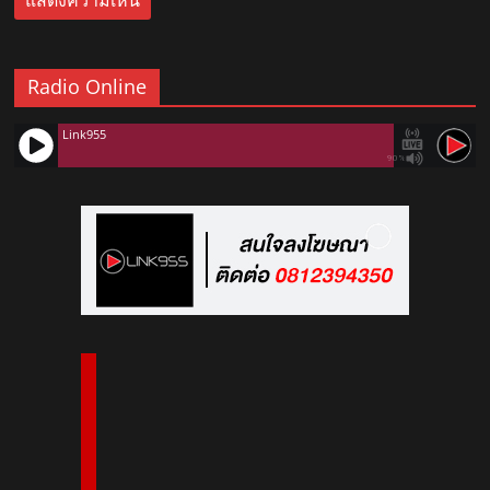
Radio Online
Link955
90%