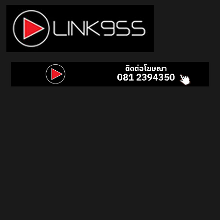
Skip
to
content
Link
95.5
คลื่น
เพลง
ฮิต
สุด
คูล