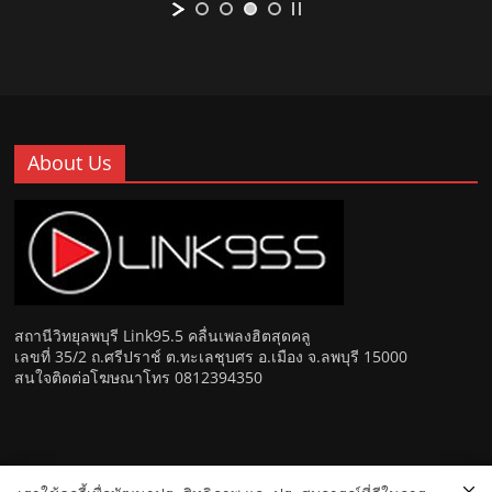
About Us
สถานีวิทยุลพบุรี Link95.5 คลื่นเพลงฮิตสุดคลู
เลขที่ 35/2 ถ.ศรีปราช์ ต.ทะเลชุบศร อ.เมือง จ.ลพบุรี 15000
สนใจติดต่อโฆษณาโทร 0812394350