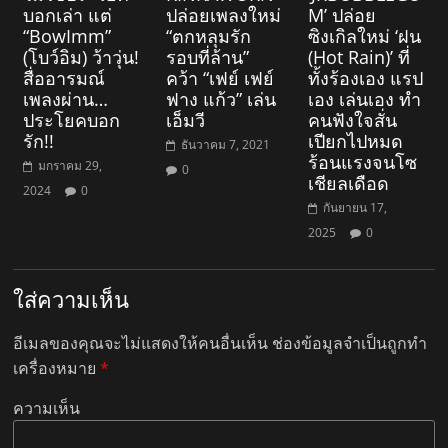
บอกเล่า แต่
ปล่อยเพลงใหม่
M’ ปล่อย
“BowImm”
“ตกหลุมรัก
ซิงเกิลใหม่ ‘ฝน
(โบว์อิม) ว้าวุ่น!
รอบที่ล้าน”
(Hot Rain)’ ที่
สื่ออารมณ์
คว้า “เฟย์ เฟย์
ทั้งร้องเอง แรป
เพลงผ่าน…
ฟาง แก้ว” เล่น
เอง เล่นเอง ทำ
ประโยคบอก
เอ็มวี
คนฟังใจสั่น
รัก!!
เปียกไปหมด
ธันวาคม 7, 2021
ร้อนแรงจนโซ
มกราคม 29,
0
เชียลเดือด
2024
0
กันยายน 17,
2025
0
ใส่ความเห็น
อีเมลของคุณจะไม่แสดงให้คนอื่นเห็น
ช่องข้อมูลจำเป็นถูกทำ
เครื่องหมาย
*
ความเห็น