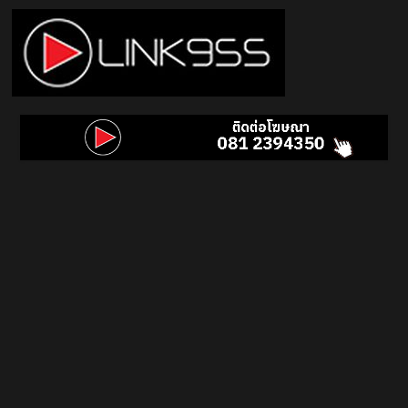
Skip
to
content
Link
95.5
คลื่น
เพลง
ฮิต
สุด
คูล