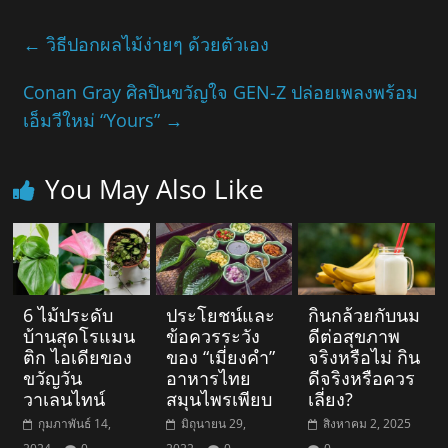
←
วิธีปอกผลไม้ง่ายๆ ด้วยตัวเอง
Conan Gray ศิลปินขวัญใจ GEN-Z ปล่อยเพลงพร้อม
เอ็มวีใหม่ “Yours”
→
You May Also Like
6 ไม้ประดับ
ประโยชน์และ
กินกล้วยกับนม
บ้านสุดโรแมน
ข้อควรระวัง
ดีต่อสุขภาพ
ติก ไอเดียของ
ของ “เมี่ยงคำ”
จริงหรือไม่ กิน
ขวัญวัน
อาหารไทย
ดีจริงหรือควร
วาเลนไทน์
สมุนไพรเพียบ
เลี่ยง?
กุมภาพันธ์ 14,
มิถุนายน 29,
สิงหาคม 2, 2025