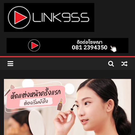
Skip
to
content
Link
95.5
คลื่น
เพลง
ฮิต
สุด
คูล