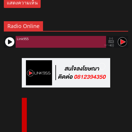
Radio Online
Link955
90%