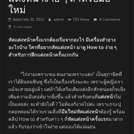
ใหม่
พฤษภาคม 30, 2022
admin
753 Views
0 Comments
0 min read
หัดแต่งหน้าครั้งแรกต้องเริ่มจากอะไร มีเครื่องสำอาง
อะไรบ้าง ใครที่อยากหัดแต่งหน้า มาดู How to ง่าย ๆ
สำหรับการฝึกแต่งหน้าครั้งแรกกัน
“ไก่งามเพราะขน คนงามเพราะแต่ง” เป็นสุภาษิตที่
เราได้ยินจนชินหู ซึ่งก็เป็นเรื่องจริงนะคะ เพราะผู้หญิงเรา
แม้จะสวยอยู่แล้ว แต่ถ้าได้เสริมเติมแต่งอีกสักหน่อยก็จะยิ่ง
เพิ่มความมีเสน่ห์มากยิ่งขึ้น แล้วสำหรับคนที่
แต่งหน้า
ไม่
เป็นเลยล่ะ จะทำยังไงดี ? ไม่ต้องกังวลไปค่ะ เพราะกระปุ
กดอทคอมได้รวบรวมสิ่งที่
มือใหม่หัดแต่งหน้า
ต้องรู้ พร้อม
คลิป How to สำหรับสาว ๆ ที่
หัดแต่งหน้าครั้งแรก
มาฝาก
แล้ว รับรองว่าเข้าใจง่าย แต่งเองได้แน่นอน