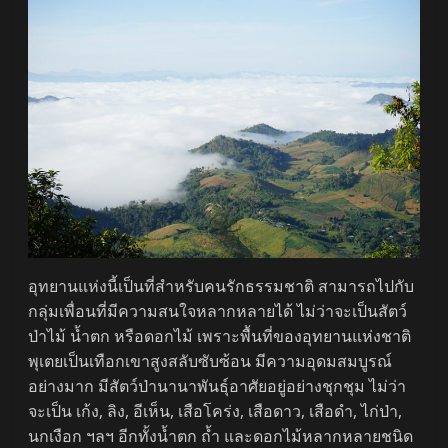
อุทยานแห่งนี้เป็นที่สำหรับคนรักธรรมชาติ สามารถไปกับ
กลุ่มเพื่อนที่มีความสนใจหลากหลายได้ ไม่ว่าจะเป็นสัตว์
ป่าไม้ น้ำตก หรือดอกไม้ เพราะพื้นที่ของอุทยานแห่งชาติ
พุเตยเป็นเทือกเขาสูงสลับซับซ้อน มีความอุดมสมบูรณ์
อย่างมาก มีสัตว์ป่านานาพันธุ์อาศัยอยู่อย่างชุกชุม ไม่ว่า
จะเป็น เก้ง, ลิง, อีเห็น, เสือโคร่ง, เสือดาว, เสือดำ, ไก่ป่า,
นกเงือก ฯลฯ อีกทั้งน้ำตก ถ้ำ และดอกไม้หลากหลายชนิด