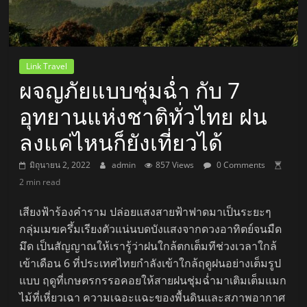
Link Travel
ผจญภัยแบบชุ่มฉ่ำ กับ 7
อุทยานแห่งชาติทั่วไทย ฝน
ลงแค่ไหนก็ยังเที่ยวได้
มิถุนายน 2, 2022
admin
857 Views
0 Comments
2 min read
เสียงฟ้าร้องคำราม ปล่อยแสงสายฟ้าฟาดมาเป็นระยะๆ
กลุ่มเมฆครึ้มเรียงตัวแน่นบดบังแสงจากดวงอาทิตย์จนมืด
มึด เป็นสัญญาณให้เรารู้ว่าฝนใกล้ตกเต็มทีช่วงเวลาใกล้
เข้าเดือน 6 ที่ประเทศไทยกำลังเข้าใกล้ฤดูฝนอย่างเต็มรูป
แบบ ฤดูที่เกษตรกรรอคอยให้สายฝนชุ่มฉ่ำมาเติมเต็มแมก
ไม้ที่เหี่ยวเฉา ความเฉอะแฉะของพื้นดินและสภาพอากาศ