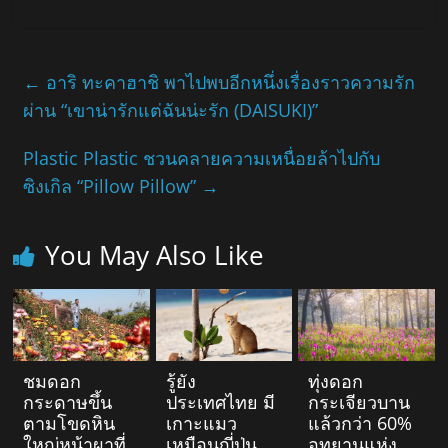
←
อาริ ทะคาฮาชิ พาไปพบอีกหนึ่งเรื่องราวความรัก
ผ่าน “เขาน่ารักแต่ฉันน่ะรัก (DAISUKI)”
Plastic Plastic ชวนคลายความเหนื่อยล้าไปกับ
ซิงเกิล “Pillow Pillow”
→
You May Also Like
ชมดอก
รู้ยัง
ทุ่งดอก
กระดาษขึ้น
ประเทศไทย มี
กระเจียวบาน
ตามโขดหิน
เกาะแมว
แล้วกว่า 60%
ใหญ่หน้าผาที่
เหมือนญี่ปุ่น
อุทยานแห่ง