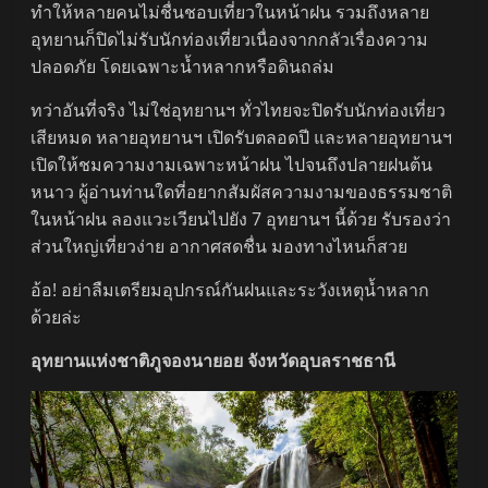
ทำให้หลายคนไม่ชื่นชอบเที่ยวในหน้าฝน รวมถึงหลาย
อุทยานก็ปิดไม่รับนักท่องเที่ยวเนื่องจากกลัวเรื่องความ
ปลอดภัย โดยเฉพาะน้ำหลากหรือดินถล่ม
ทว่าอันที่จริง ไม่ใช่อุทยานฯ ทั่วไทยจะปิดรับนักท่องเที่ยว
เสียหมด หลายอุทยานฯ เปิดรับตลอดปี และหลายอุทยานฯ
เปิดให้ชมความงามเฉพาะหน้าฝน ไปจนถึงปลายฝนต้น
หนาว ผู้อ่านท่านใดที่อยากสัมผัสความงามของธรรมชาติ
ในหน้าฝน ลองแวะเวียนไปยัง 7 อุทยานฯ นี้ด้วย รับรองว่า
ส่วนใหญ่เที่ยวง่าย อากาศสดชื่น มองทางไหนก็สวย
อ้อ! อย่าลืมเตรียมอุปกรณ์กันฝนและระวังเหตุน้ำหลาก
ด้วยล่ะ
อุทยานแห่งชาติภูจองนายอย จังหวัดอุบลราชธานี