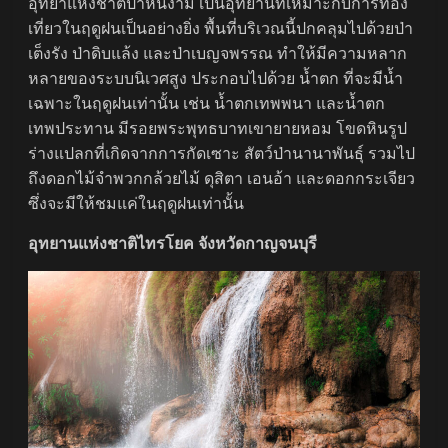
อุทยาแห่งชาติป่าหินงาม เป็นอุทยานที่เหมาะกับการท่อง
เที่ยวในฤดูฝนเป็นอย่างยิ่ง พื้นที่บริเวณนี้ปกคลุมไปด้วยป่า
เต็งรัง ป่าดิบแล้ง และป่าเบญจพรรณ ทำให้มีความหลาก
หลายของระบบนิเวศสูง ประกอบไปด้วย น้ำตก ที่จะมีน้ำ
เฉพาะในฤดูฝนเท่านั้น เช่น น้ำตกเทพพนา และน้ำตก
เทพประทาน มีรอยพระพุทธบาทเขายายหอม โขดหินรูป
ร่างแปลกที่เกิดจากการกัดเซาะ สัตว์ป่านานาพันธุ์ รวมไป
ถึงดอกไม้จำพวกกล้วยไม้ ดุสิตา เอนอ้า และดอกกระเจียว
ซึ่งจะมีให้ชมแค่ในฤดูฝนเท่านั้น
อุทยานแห่งชาติไทรโยค จังหวัดกาญจนบุรี