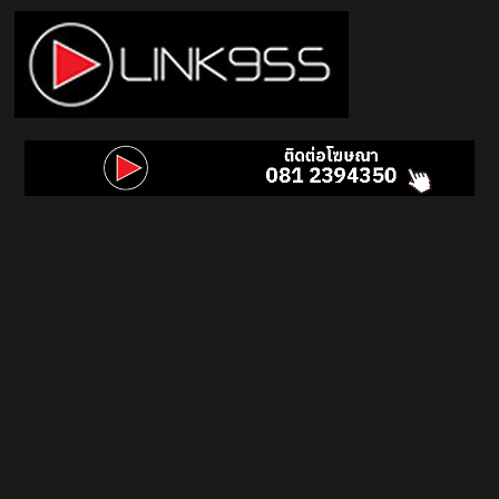
Skip
to
content
Link
95.5
คลื่น
เพลง
ฮิต
สุด
คูล