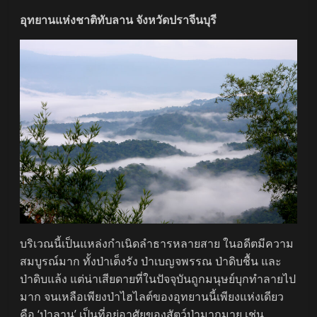
อุทยานแห่งชาติทับลาน จังหวัดปราจีนบุรี
บริเวณนี้เป็นแหล่งกำเนิดลำธารหลายสาย ในอดีตมีความ
สมบูรณ์มาก ทั้งป่าเต็งรัง ป่าเบญจพรรณ ป่าดิบชื้น และ
ป่าดิบแล้ง แต่น่าเสียดายที่ในปัจจุบันถูกมนุษย์บุกทำลายไป
มาก จนเหลือเพียงป่าไฮไลต์ของอุทยานนี้เพียงแห่งเดียว
คือ ‘ป่าลาน’ เป็นที่อยู่อาศัยของสัตว์ป่ามากมาย เช่น