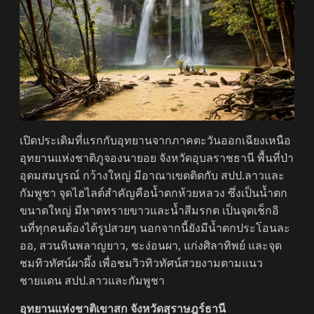
เปิดประเดิมที่แรกกับอุทยานจากภาคตะวันออกเฉียงเหนือ
อุทยานแห่งชาติภูจองนายอย จังหวัดอุบลราชธานี พื้นที่ป่า
อุดมสมบูรณ์ กว้างใหญ่ มีอาณาเขตติดกับ สปป.ลาวและ
กัมพูชา จุดไฮไลต์สำคัญคือน้ำตกห้วยหลวง ซึ่งเป็นน้ำตก
ขนาดใหญ่ มีหาดทรายขาวและน้ำสีมรกต เป็นจุดเช็กอิ
นที่ทุกคนต้องได้รูปสวยๆ นอกจากนี้ยังมีน้ำตกประโอนละ
ออ, สวนหินพลาญยาว, ชะง่อนผา, แก่งศิลาทิพย์ และจุด
ชมทิวทัศน์ผาผึ้ง เพื่อชมวิวทิวทัศน์สวยงามตามแนว
ชายแดน สปป.ลาวและกัมพูชา
อุทยานแห่งชาติเขาสก จังหวัดสุราษฎร์ธานี