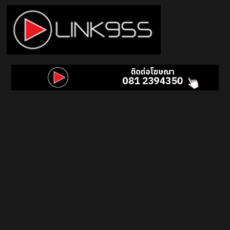
Skip
to
content
Link
95.5
คลื่น
เพลง
ฮิต
สุด
คูล