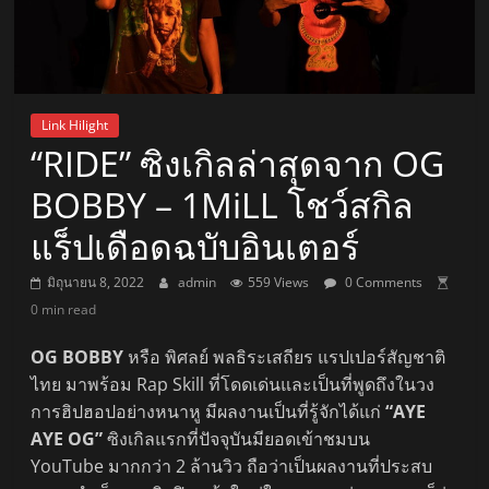
Link Hilight
“RIDE” ซิงเกิลล่าสุดจาก OG
BOBBY – 1MiLL โชว์สกิล
แร็ปเดือดฉบับอินเตอร์
มิถุนายน 8, 2022
admin
559 Views
0 Comments
0 min read
OG BOBBY
หรือ พิศลย์ พลธิระเสถียร แรปเปอร์สัญชาติ
ไทย มาพร้อม Rap Skill ที่โดดเด่นและเป็นที่พูดถึงในวง
การฮิปฮอปอย่างหนาหู มีผลงานเป็นที่รู้จักได้แก่
“AYE
AYE OG”
ซิงเกิลแรกที่ปัจจุบันมียอดเข้าชมบน
YouTube มากกว่า 2 ล้านวิว ถือว่าเป็นผลงานที่ประสบ