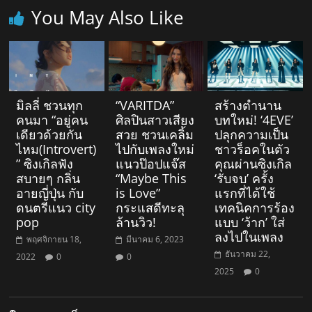
You May Also Like
มิลลี่ ชวนทุก
“VARITDA”
สร้างตำนาน
คนมา “อยู่คน
ศิลปินสาวเสียง
บทใหม่! ‘4EVE’
เดียวด้วยกัน
สวย ชวนเคลิ้ม
ปลุกความเป็น
ไหม(Introvert)
ไปกับเพลงใหม่
ชาวร็อคในตัว
” ซิงเกิลฟัง
แนวป๊อปแจ๊ส
คุณผ่านซิงเกิล
สบายๆ กลิ่น
“Maybe This
‘รับจบ’ ครั้ง
อายญี่ปุ่น กับ
is Love”
แรกที่ได้ใช้
ดนตรีแนว city
กระแสดีทะลุ
เทคนิคการร้อง
pop
ล้านวิว!
แบบ ‘ว้าก’ ใส่
ลงไปในเพลง
พฤศจิกายน 18,
มีนาคม 6, 2023
ธันวาคม 22,
2022
0
0
2025
0