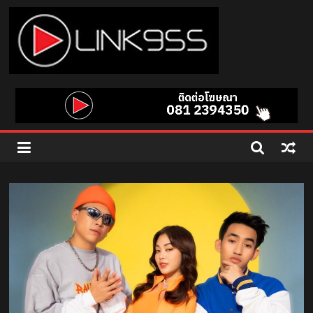
Skip
to
content
Link
95.5
คลื่น
เพลง
ฮิต
สุด
คูล