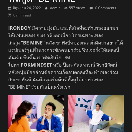
มิถุนายน 24, 2022
admin
557 Views
0 Comments
0 min read
IRONBOY
มีความมุ่งมั่น และตั้งใจที่จะทำเพลงออกมา
ให้แฟนเพลงของเขาฟังต่อเนื่อง โดยเฉพาะเพลง
ล่าสุด
“BE MINE”
หลังเขาฟังบีทของเพลงก็คิดว่าอยากได้
แรปเปอร์รุ่นพี่ในวงการซักคนมาร่วมฟีทเจอริ่งให้เพลงนี้
มันเข้มข้นขึ้น เขาตัดสินใจ DM
ไปหา
POKMINDSET
หรือ ป๊อก-ภัสสรกรณ์ จิราธิวัฒน์
หลังหนุ่มป๊อกอ่านข้อความก็ตอบตกลงที่จะทำเพลงร่วม
กับเขาทันที นั่นคือจุดเริ่มต้นที่ทั้งคู่ได้มาทำเพลง
“BE MINE” ร่วมกันเป็นครั้งแรก