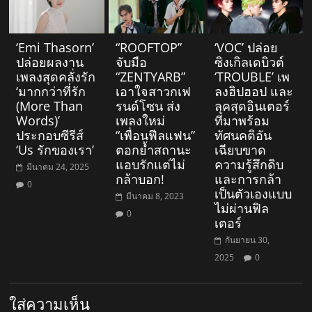
‘Emi Thasorn’
“ROOFTOP”
‘VOC’ ปล่อย
ปล่อยผลงาน
จับมือ
ซิงเกิลเดบิวต์
เพลงสุดคลั่งรัก
“ZENTYARB”
‘TROUBLE’ เพ
‘มากกว่าที่รัก
เอาใจสาวกเฟ
ลงฮิปฮอป และ
(More Than
รนด์โซน ส่ง
ลุคสุดอินเตอร์
Words)’
เพลงใหม่
ที่มาพร้อม
ประกอบซีรีส์
“เพื่อนฟีลแฟน”
ทัศนคติอัน
‘Us รักของเรา’
ตอกย้ำสถานะ
เฉียบขาด
แอบรักแต่ไม่
ความรู้สึกดิบ
มีนาคม 24, 2025
กล้าบอก!
และการกล้า
0
เป็นตัวเองแบบ
มีนาคม 8, 2023
ไม่ผ่านฟิล
0
เตอร์
กันยายน 30,
2025
0
ใส่ความเห็น