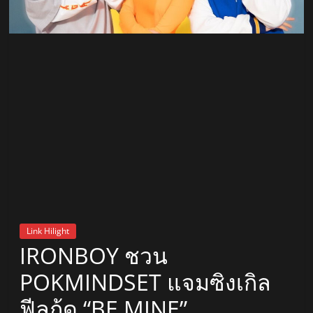
สถานี
วิทยุ
FM
ลพบุรี
สถานี
วิทยุ
ลพบุรี
วิทยุ
FM
Link Hilight
ลพบุรี
IRONBOY ชวน
POKMINDSET แจมซิงเกิล
ฟีลกู้ด “BE MINE”