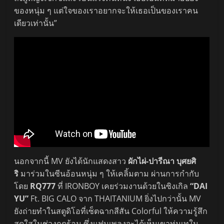
ของหนุ่ม ๆ แต่ใจของเราอยากจะให้เธอเป็นของเราคน
เดียวเท่านั้น”
นอกจากนี้ MV ยังได้นักแสดงสาว
ผักไผ่-ปารีณา บุศยศิ
ริ
มาร่วมในซีนอ้อนหนุ่ม ๆ ให้เคลิ้มตาม ผ่านการกำกับ
โดย
RQ777
ที่ IRONBOY เคยร่วมงานด้วยในซิงเกิล
“DAI
YU”
Ft. BIG CALO จาก THAITANIUM ยิ่งไปกว่านั้น MV
ยังถ่ายทำในสตูดิโอที่เซ็ตฉากสีสัน Colorful ให้ความรู้สึก
สดใสในช่วงฤดูร้อน ซึ่งแฟนเพลงจะได้เห็นเขาทุ่มเทใน