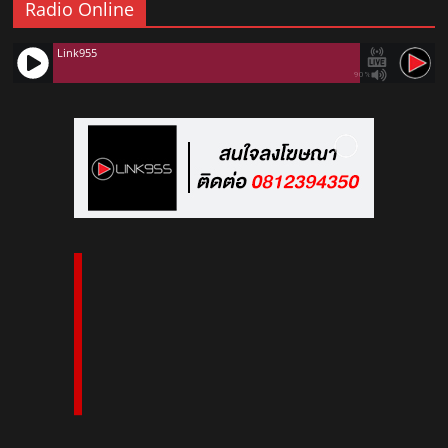
Radio Online
Link955
90%