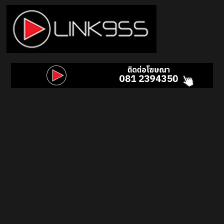
Skip
to
content
Link
95.5
คลื่น
เพลง
ฮิต
สุด
คูล