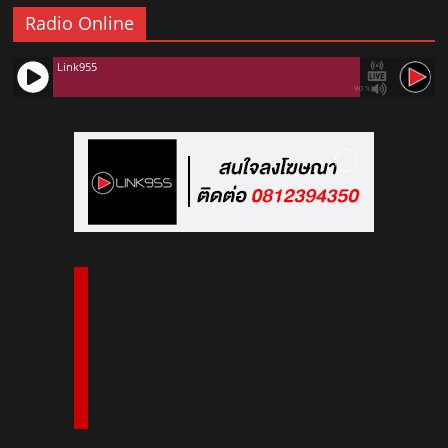
Radio Online
Link955
90%