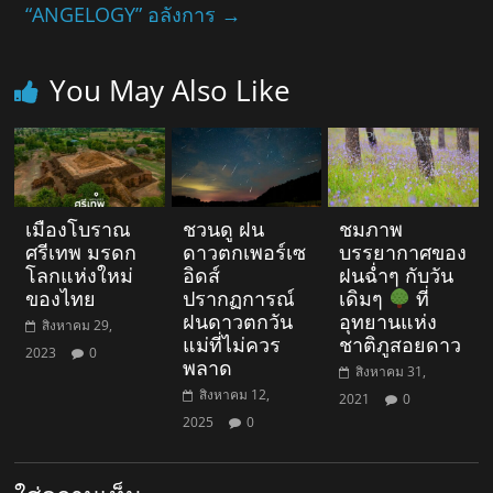
“ANGELOGY” อลังการ
→
You May Also Like
เมืองโบราณ
ชวนดู ฝน
ชมภาพ
ศรีเทพ มรดก
ดาวตกเพอร์เซ
บรรยากาศของ
โลกแห่งใหม่
อิดส์
ฝนฉ่ำๆ กับวัน
ของไทย
ปรากฏการณ์
เดิมๆ
ที่
ฝนดาวตกวัน
อุทยานแห่ง
สิงหาคม 29,
แม่ที่ไม่ควร
ชาติภูสอยดาว
2023
0
พลาด
สิงหาคม 31,
สิงหาคม 12,
2021
0
2025
0