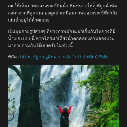
เผยให้เห็นภาพของจระเข้กินน้ำ หินขนาดใหญ่ที่ถูกน้ำซัด
ลงมาจากที่สูง จนมองดูแล้วเหมือนภาพของจระเข้ที่กำลัง
เล่นน้ำอยู่ใต้น้ำตกเลย
เป็นมุมถ่ายรูปสวยๆ ที่ช่างภาพมักจะมาเก็บกันในช่วงที่มี
น้ำเยอะแบบนี้ หากใครมาเที่ยวน้ำตกคลองลานลองแวะ
มาถ่ายตามกันได้เลยครับในช่วงนี้
พิกัด :
https://goo.gl/maps/kXsJ1r7hKoKkn28M6