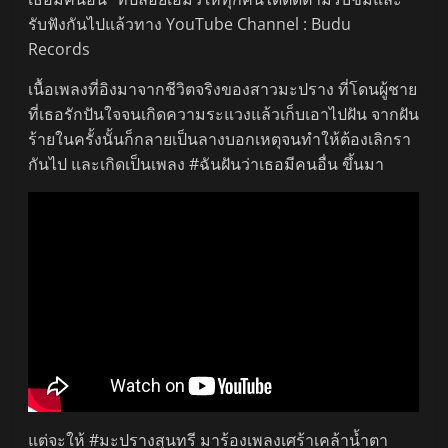
รับฟังกันไปแล้วทาง YouTube Channel : Budu
Records
เนื้อเพลงที่อิงมาจากชีวิตจริงของสาวมะปราง ที่โดนผู้ชาย
ที่เธอรักปันใจจนเกิดความระแวงแล้วเก็บเอาไปฝัน จากฝัน
ร้ายในครั้งนั้นก็กลายเป็นลางบอกเหตุจนทำให้ต้องเลิกรา
กันไป และเกิดเป็นเพลง #ฉันฝันว่าเธอมีคนอื่น ขึ้นมา
แต่จะให้ #มะปรางสุนทรี มาร้องเพลงเศร้าเคล้าน้ำตา