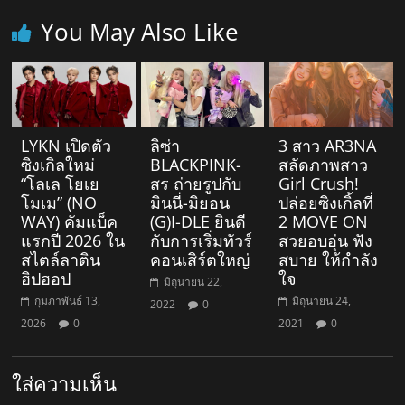
You May Also Like
LYKN เปิดตัว
ลิซ่า
3 สาว AR3NA
ซิงเกิลใหม่
BLACKPINK-
สลัดภาพสาว
“โลเล โยเย
สร ถ่ายรูปกับ
Girl Crush!
โมเม” (NO
มินนี่-มิยอน
ปล่อยซิงเกิ้ลที่
WAY) คัมแบ็ค
(G)I-DLE ยินดี
2 MOVE ON
แรกปี 2026 ใน
กับการเริ่มทัวร์
สวยอบอุ่น ฟัง
สไตล์ลาติน
คอนเสิร์ตใหญ่
สบาย ให้กำลัง
ฮิปฮอป
ใจ
มิถุนายน 22,
กุมภาพันธ์ 13,
มิถุนายน 24,
2022
0
2026
0
2021
0
ใส่ความเห็น