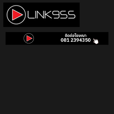
Skip
to
content
Link
95.5
คลื่น
เพลง
ฮิต
สุด
คูล