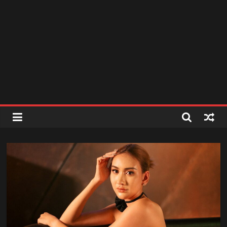
สถานี
วิทยุ
FM
ลพบุรี
สถานี
วิทยุ
ลพบุรี
วิทยุ
FM
ลพบุรี