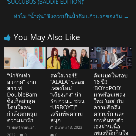
‘SUCCUBUS (BADDIE EDITION)’
ทำไม “น้ำอุ่น” จึงควรเป็นน้ำดื่มแก้วแรกของวัน
→
You May Also Like
“น่ารักเท่า
สดใสเวอร์!!
คัมแบคในรอบ
อวกาศ” จาก
“ALALA” ปล่อย
16 ปี!!
สาวเท่
เพลงใหม่
‘BOYdPOD’
DoubleBam
“เถียงเก่ง” น่า
มาพร้อมเพลง
ซิงเกิลล่าสุด
รัก กวน… ชวน
ใหม่ ‘เลย’ กับ
โดนใจคน
“URBOYTJ”
ความคิดถึง
กำลังตกหลุม
เสริมทัพความ
ความรัก และ
ความน่ารัก
สนุก
การค้นหาตัว
เองผ่านเนื้อ
พฤศจิกายน 24,
มีนาคม 13, 2023
เพลงที่ลึกกินใจ
2022
0
0