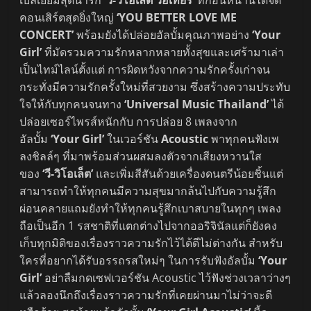
เบลเยียมสุดน่ารัก
‘วี-วิโอเลต วอเทียร์’
ที่ก่อนหน้านี้ได้จัด
คอนเสิร์ตสุดยิ่งใหญ่
‘YOU BETTER LOVE ME
CONCERT’
พร้อมยังได้ปล่อยอัลบั้มคุณภาพอย่าง
‘Your
Girl’
ที่มัดรวมความรักหลากหลายทั้งสุขและเศร้ามาเล่า
เป็นไทม์ไลน์ตั้งแต่ การผิดหวังจากความรักครั้งเก่าจน
กระทั่งมีความรักครั้งใหม่ที่สวยงาม ซึ่งสร้างความประทับ
ใจให้กับทุกคนจนทาง
‘Universal Music Thailand’
ได้
ปล่อยเซอร์ไพรส์หนักกับ การปล่อย 8 เพลงจาก
อัลบั้ม
‘Your Girl’
ในเวอร์ชัน
Acoustic
พาทุกคนฟังเพ
ลงชิลล์ๆ ที่มาพร้อมส่วนผสมลงตัวจากเสียงหวานใส
ของ
‘วี-วิโอเล็ต’
และเพิ่มสีสันด้วยเครื่องดนตรีน้อยชิ้นแต่
สามารถทำให้ทุกคนมีความสุขมากล้นไปกับความรู้สึก
ผ่อนคลายแถมยังทำให้ทุกคนรู้สึกเบาสบายในทุกๆ เพลง
ถือเป็นอีก 1 รสชาติที่แตกต่างไปจากออริจินัลแต่ก็ยังคง
เก็บทุกมิติของเรื่องราวความรักไว้ได้ดีไม่ต่างกัน สำหรับ
ใครที่อยากได้รับอรรถรสใหม่ๆ ในการรับฟังอัลบั้ม
‘Your
Girl’
อย่าลืมกดเซฟเวอร์ชัน Acoustic ไว้ฟังช่วงเวลาว่างๆ
แล้วลองนึกถึงเรื่องราวความรักที่เคยผ่านมาไม่ว่าจะดี