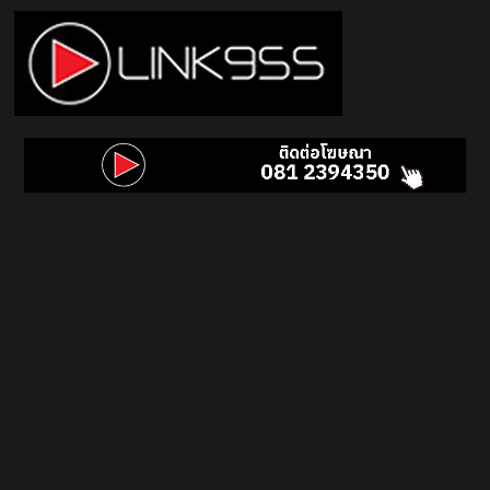
Skip
to
content
Link
95.5
คลื่น
เพลง
ฮิต
สุด
คูล