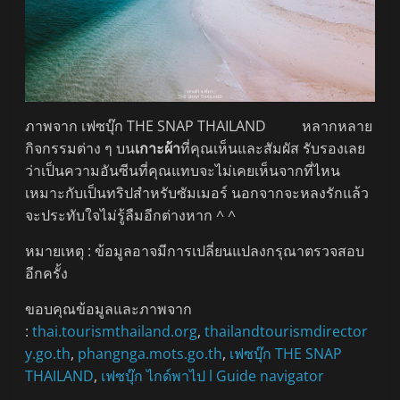
ภาพจาก เฟซบุ๊ก THE SNAP THAILAND หลากหลาย
กิจกรรมต่าง ๆ บน
เกาะผ้า
ที่คุณเห็นและสัมผัส รับรองเลย
ว่าเป็นความอันซีนที่คุณแทบจะไม่เคยเห็นจากที่ไหน
เหมาะกับเป็นทริปสำหรับซัมเมอร์ นอกจากจะหลงรักแล้ว
จะประทับใจไม่รู้ลืมอีกต่างหาก ^ ^
หมายเหตุ : ข้อมูลอาจมีการเปลี่ยนแปลงกรุณาตรวจสอบ
อีกครั้ง
ขอบคุณข้อมูลและภาพจาก
:
thai.tourismthailand.org
,
thailandtourismdirector
y.go.th
,
phangnga.mots.go.th
,
เฟซบุ๊ก THE SNAP
THAILAND
,
เฟซบุ๊ก ไกด์พาไป l Guide navigator