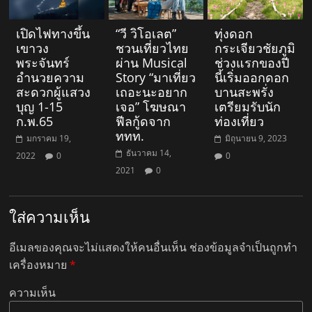
เปิดไฟทางขึ้น
“วี วิโอเลต”
ทุ่งดอก
เขาวง
ชวนเที่ยวไทย
กระเจียวชัยภูมิ
พระจันทร์
ผ่าน Musical
ช่วงแรกของปี
อำนวยความ
Story “มาเที่ยว
นี้เริ่มออกดอก
สะดวกผู้แสวง
เถอะนะอยาก
บานสะพรั่ง
บุญ 1-15
เจอ” โฆษณา
เตรียมรับนัก
ก.พ.65
ฟีลกู้ดจาก
ท่องเที่ยว
ททท.
มกราคม 19,
มิถุนายน 9, 2023
ธันวาคม 14,
2022
0
0
2021
0
ใส่ความเห็น
อีเมลของคุณจะไม่แสดงให้คนอื่นเห็น
ช่องข้อมูลจำเป็นถูกทำ
เครื่องหมาย
*
ความเห็น