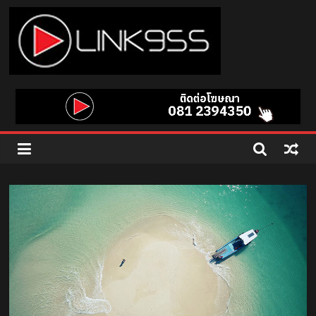
Skip
to
content
Link
95.5
คลื่น
เพลง
ฮิต
สุด
คูล