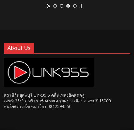
About Us
สถานีวิทยุลพบุรี Link95.5 คลื่นเพลงฮิตสุดคลู
เลขที่ 35/2 ถ.ศรีปราช์ ต.ทะเลชุบศร อ.เมือง จ.ลพบุรี 15000
สนใจติดต่อโฆษณาโทร 0812394350