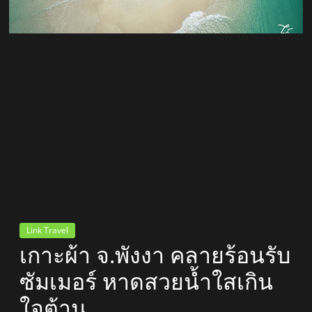
สถานี
วิทยุ
FM
ลพบุรี
สถานี
วิทยุ
ลพบุรี
วิทยุ
FM
Link Travel
ลพบุรี
เกาะผ้า จ.พังงา คลายร้อนรับ
ซัมเมอร์ หาดสวยน้ำใสเกิน
ใจต้าน