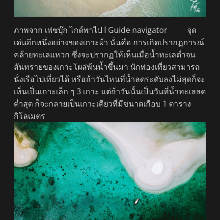
ภาพจาก เฟซบุ๊ก ไกด์พาไป l Guide navigator จุด
เด่นอีกหนึ่งอย่างของเกาะผ้า นั่นคือ การเกิดปรากฏการณ์
คล้ายทะเลแหวก ซึ่งจะปรากฏให้เห็นเมื่อน้ำทะเลต่ำจน
สันทรายของเกาะโผล่พ้นน้ำขึ้นมา นักท่องเที่ยวสามารถ
นั่งเรือไปเที่ยวได้ หรือถ้าวันไหนที่น้ำลดระดับลงไม่สุดก็จะ
เห็นเป็นเกาะเล็ก ๆ 3 เกาะ แต่ถ้าวันนั้นเป็นวันที่น้ำทะเลลด
ต่ำสุด ก็จะกลายเป็นเกาะเดียวที่มีขนาดเกือบ 1 ตาราง
กิโลเมตร