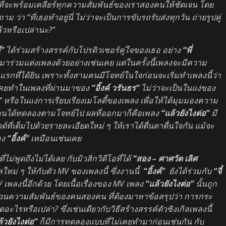
ี่จะพร้อมเคลียร์ทุกความสัมพันธ์ของเราสองคนให้ชัดเจน โดย
 ว่า “ที่เธอทำอยู่นี่ ไม่ว่าจะเป็นการขับรถรับส่งทุกวัน ถ่ายรูปคู่
้วหรือเปล่านะ?”
ค์”
ได้ร่วมสร้างสรรค์กับโปรดิวเซอร์คู่ใจของเธอ อย่าง
“พี่
ยมาร่วมแต่งเพลงด้วยอย่างเช่นเคย แต่ในครั้งนี้เพลงจะมีความ
วแรกที่ได้ยิน เพราะทั้งสามคนมีโจทย์ในใจก่อนจะเริ่มทำเพลงนี้ว่า
เคยทำในเพลงที่ผ่านมาของ
“อิ้งค์ วรันธร”
ไม่ว่าจะเป็นในแง่ของ
์”
หรือในแง่การเรียบเรียงเมโลดี้ของเพลง เพื่อให้ได้มุมมองความ
มคนได้ทดลองตามโจทย์ไป ผลที่ออกมาก็คือเพลง
“แล้วยังไงต่อ”
มี
ที่เต็มไปด้วยรายละเอียดใหม่ ๆ ให้เราได้ตื่นตาตื่นใจกัน แม้จะ
อง
“อิ้งค์”
เหมือนเช่นเคย
่ไม่พูดถึงไม่ได้เลย กับมิวสิกวิดีโอที่ได้
“สอง – ศาศวัต เลิศ
ใหม่ ๆ ให้กับตัว MV ของเพลงนี้ ซึ่งงานนี้
“อิ้งค์”
ยังได้ร่วมกับ
“จี๋
เพลงนี้อีกด้วย
โดยเนื้อเรื่องของ
MV เพลง
“แล้วยังไงต่อ”
นั้นถูก
บสวนความสัมพันธ์ของคนสองคน ที่ต้องมาหาข้อสรุปว่า การกระ
ดอะไรหรือเปล่า? ซึ่งเช่นเดียวกับวิธีสร้างสรรค์ตัวซิงเกิลเพลงนี้
้วยังไงต่อ”
ก็มีการทดลองแบบที่ไม่เคยทำมาก่อนเช่นกัน กับ