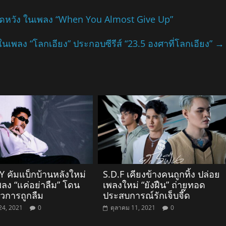
หมดหวัง ในเพลง “When You Almost Give Up”
จ ในเพลง “โลกเอียง” ประกอบซีรีส์ “23.5 องศาที่โลกเอียง”
→
 คัมแบ็กบ้านหลังใหม่
S.D.F เคียงข้างคนถูกทิ้ง ปล่อย
พลง “แค่อย่าลืม” โดน
เพลงใหม่ “ยังฝืน” ถ่ายทอด
วการถูกลืม
ประสบการณ์รักเจ็บจี๊ด
24, 2021
0
ตุลาคม 11, 2021
0