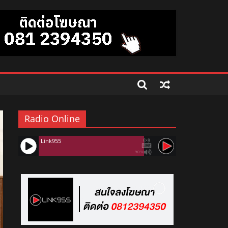
Radio Online
Link955
90%