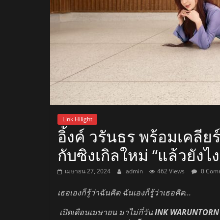
สถานี
วิทยุ
FM
ลพบุรี
สถานี
Link Hilight
วิทยุ
อิ้งค์ วรันธร พร้อมเคลียร
ลพบุรี
กับซิงเกิลใหม่ “แล้วยังไง
วิทยุ
FM
เมษายน 27, 2024
admin
462 Views
0 Com
ลพบุรี
เธอเองก็รู้ว่าฉันคิด ฉันเองก็รู้ว่าเธอคิด
…
เปิดเดือนเมษายน มาไม่กี่วัน
INK WARUNTORN (อิ