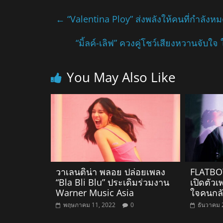
←
“Valentina Ploy” ส่งพลังให้คนที่กำลัง
“มิ้ลค์-เลิฟ” ควงคู่โชว์เสียงหวานจับใ
You May Also Like
วาเลนติน่า พลอย ปล่อยเพลง
FLATBOY
“Bla Bli Blu” ประเดิมร่วมงาน
เปิดตัวเ
Warner Music Asia
ใจคนกลั
พฤษภาคม 11, 2022
0
ธันวาคม 