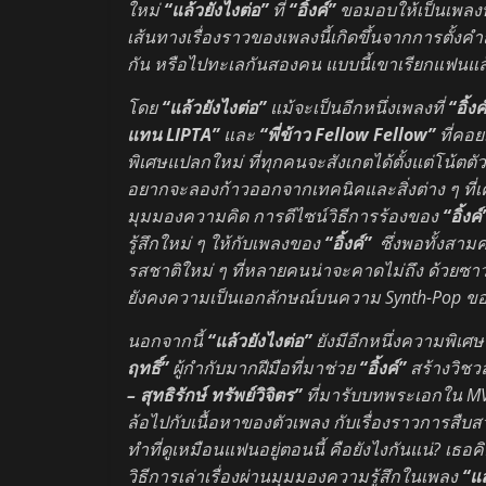
ใหม่
“แล้วยังไงต่อ”
ที่
“อิ้งค์”
ขอมอบให้เป็นเพลงท
เส้นทางเรื่องราวของเพลงนี้เกิดขึ้นจากการตั้งคำถาม
กัน หรือไปทะเลกันสองคน แบบนี้เขาเรียกแฟนแล
โดย
“แล้วยังไงต่อ”
แม้จะเป็นอีกหนึ่งเพลงที่
“อิ้ง
แทน LIPTA”
และ
“พี่ข้าว Fellow Fellow”
ที่คอ
พิเศษแปลกใหม่ ที่ทุกคนจะสังเกตได้ตั้งแต่โน้ตตั
อยากจะลองก้าวออกจากเทคนิคและสิ่งต่าง ๆ ที่
มุมมองความคิด การดีไซน์วิธีการร้องของ
“อิ้งค
รู้สึกใหม่ ๆ ให้กับเพลงของ
“อิ้งค์”
ซึ่งพอทั้งสา
รสชาติใหม่ ๆ ที่หลายคนน่าจะคาดไม่ถึง ด้วยซาวด์
ยังคงความเป็นเอกลักษณ์บนความ Synth-Pop ข
นอกจากนี้
“แล้วยังไงต่อ”
ยังมีอีกหนึ่งความพิเศษที
ฤทธิ์”
ผู้กำกับมากฝีมือที่มาช่วย
“อิ้งค์”
สร้างวิชวล
– สุทธิรักษ์ ทรัพย์วิจิตร”
ที่มารับบทพระเอกใน MV 
ล้อไปกับเนื้อหาของตัวเพลง กับเรื่องราวการสื
ทำที่ดูเหมือนแฟนอยู่ตอนนี้ คือยังไงกันแน่? เธอคิ
วิธีการเล่าเรื่องผ่านมุมมองความรู้สึกในเพลง
“แล