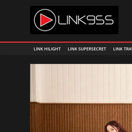
Skip
to
content
Link
95.5
LINK HILIGHT
LINK SUPERSECRET
LINK TRA
คลื่น
เพลง
ฮิต
สุด
คูล