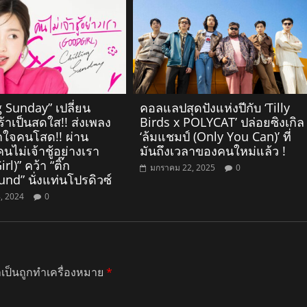
g Sunday” เปลี่ยน
คอลแลปสุดปังแห่งปีกับ ‘Tilly
้าเป็นสดใส!! ส่งเพลง
Birds x POLYCAT’ ปล่อยซิงเกิล
อาใจคนโสด!! ผ่าน
‘ล้มแชมป์ (Only You Can)’ ที่
คนไม่เจ้าชู้อย่างเรา
มันถึงเวลาของคนใหม่แล้ว !
l)” คว้า “ติ๊ก
มกราคม 22, 2025
0
nd” นั่งแท่นโปรดิวซ์
, 2024
0
ำเป็นถูกทำเครื่องหมาย
*