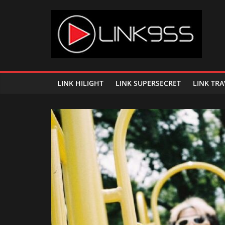
Skip
to
content
Link
95.5
LINK HILIGHT
LINK SUPERSECRET
LINK TRA
คลื่น
เพลง
ฮิต
สุด
คูล