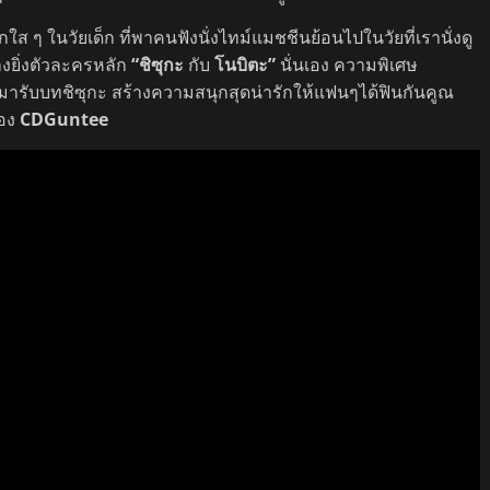
ใส ๆ ในวัยเด็ก ที่พาคนฟังนั่งไทม์แมชชีนย้อนไปในวัยที่เรานั่งดู
งยิ่งตัวละครหลัก
“ชิซุกะ
กับ
โนบิตะ”
นั่นเอง ความพิเศษ
มารับบทชิซุกะ สร้างความสนุกสุดน่ารักให้แฟนๆได้ฟินกันคูณ
่อง
CDGuntee