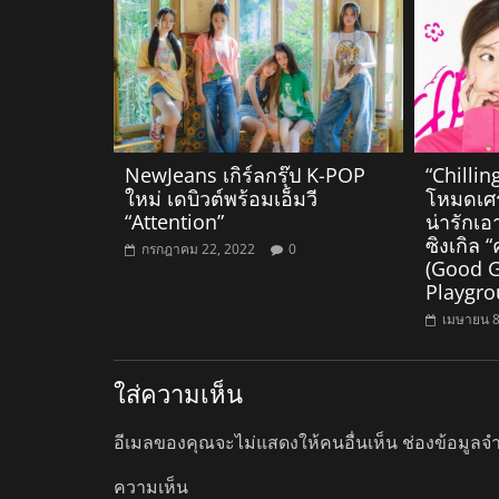
NewJeans เกิร์ลกรุ๊ป K-POP
“Chillin
ใหม่ เดบิวต์พร้อมเอ็มวี
โหมดเศร
“Attention”
น่ารักเ
ซิงเกิล “
กรกฎาคม 22, 2022
0
(Good Gir
Playgrou
เมษายน 8
ใส่ความเห็น
อีเมลของคุณจะไม่แสดงให้คนอื่นเห็น
ช่องข้อมูลจ
ความเห็น