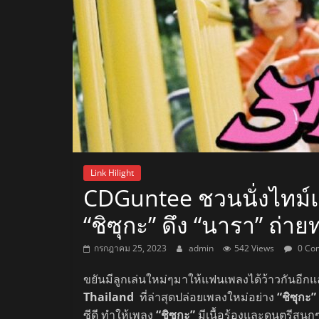
สถานี
วิทยุ
FM
ลพบุรี
สถานี
Link Hilight
วิทยุ
CDGuntee ชวนนั่งไทม์แ
ลพบุรี
“ชิซุกะ” ดึง “นารา” ถ่
วิทยุ
FM
กรกฎาคม 25, 2023
admin
542 Views
0 Co
ลพบุรี
ขยันมีลูกเล่นใหม่ๆมาให้แฟนเพลงได้ว้าวกันอีกแ
Thailand
ที่ล่าสุดปล่อยเพลงใหม่อย่าง
“ชิซุกะ”
ซีดี ทำให้เพลง
“ชิซุกะ”
มีเนื้อร้องและดนตรีสนุกๆ