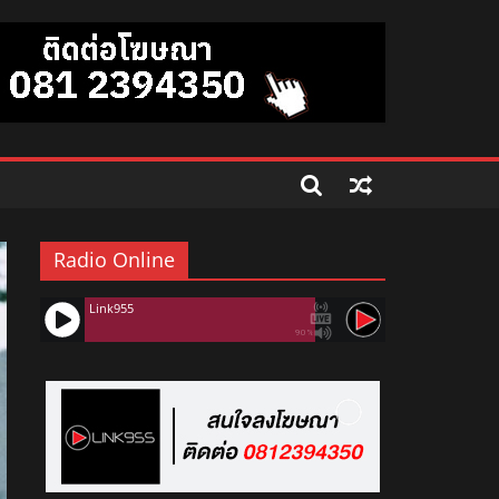
Radio Online
Link955
90%