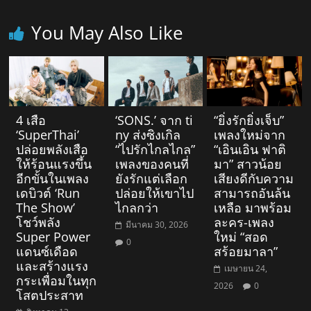
You May Also Like
4 เสือ
‘SONS.’ จาก ti
“ยิ่งรักยิ่งเจ็บ”
‘SuperThai’
ny ส่งซิงเกิล
เพลงใหม่จาก
ปล่อยพลังเสือ
“ไปรักไกลไกล”
“เอินเอิน ฟาติ
ให้ร้อนแรงขึ้น
เพลงของคนที่
มา” สาวน้อย
อีกขั้นในเพลง
ยังรักแต่เลือก
เสียงดีกับความ
เดบิวต์ ‘Run
ปล่อยให้เขาไป
สามารถอันล้น
The Show’
ไกลกว่า
เหลือ มาพร้อม
โชว์พลัง
ละคร-เพลง
มีนาคม 30, 2026
Super Power
ใหม่ “สอด
0
แดนซ์เดือด
สร้อยมาลา”
และสร้างแรง
เมษายน 24,
กระเพื่อมในทุก
2026
0
โสตประสาท