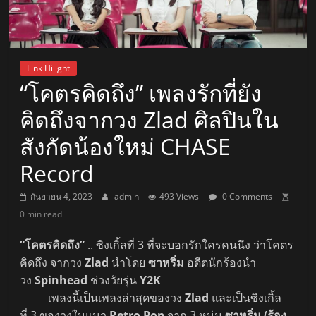
Link Hilight
“โคตรคิดถึง” เพลงรักที่ยัง
คิดถึงจากวง Zlad ศิลปินใน
สังกัดน้องใหม่ CHASE
Record
กันยายน 4, 2023
admin
493 Views
0 Comments
0 min read
“โคตรคิดถึง”
.. ซิงเกิ้ลที่ 3 ที่จะบอกรักใครคนนึง ว่าโคตร
คิดถึง จากวง
Zlad
นำโดย
ซาหริ่ม
อดีตนักร้องนำ
วง
Spinhead
ช่วงวัยรุ่น
Y2K
เพลงนี้เป็นเพลงล่าสุดของวง
Zlad
และเป็นซิงเกิ้ล
ที่ 3 ของวงในแนว
Retro Pop
จาก 3 หนุ่ม
ซาหริ่ม (ร้อง