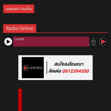
Radio Online
Link955
90%