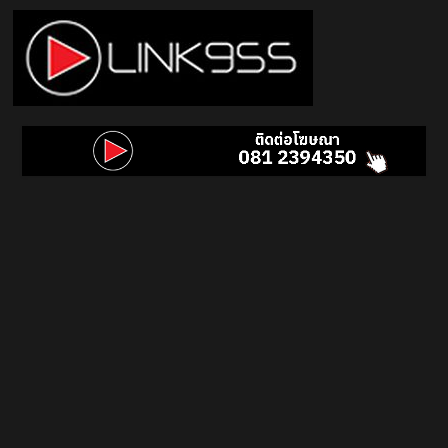
Skip
to
content
Link
95.5
คลื่น
เพลง
ฮิต
สุด
คูล