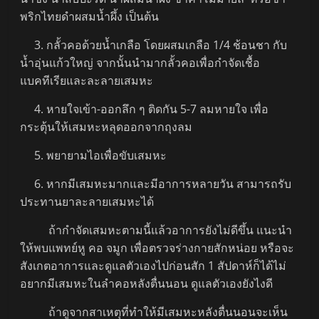
พริกไทยดำผสมน้ำผึ้ง เป็นต้น
3. กลั้วคอด้วยน้ำเกลือ โดยผสมเกลือ 1/4 ช้อนชา กับ
น้ำอุ่นแก้วใหญ่ จากนั้นนำมากลั้วคอเพื่อกำจัดเชื้อ
แบคทีเรียและละลายเสมหะ
4. หายใจเข้า-ออกลึก ๆ ติดกัน 5-7 ลมหายใจ เพื่อ
กระตุ้นให้เสมหะหลุดออกจากถุงลม
5. พยายามไอเพื่อขับเสมหะ
6. หากมีเสมหะมากและมีอาการหลายวัน สามารถรับ
ประทานยาละลายเสมหะได้
ถ้ากำจัดเสมหะตามนี้แล้วอาการยังไม่ดีขึ้น แนะนำ
ให้พบแพทย์หู คอ จมูก เพื่อตรวจร่างกายสักหน่อย หรือจะ
สังเกตอาการและดูแลตัวเองไปก่อนสัก 1 สัปดาห์ก็ได้ไม่
อยากมีเสมหะในลำคอหลังตื่นนอน ดูแลตัวเองยังไงดี
ถ้าดูจากสาเหตุที่ทำให้มีเสมหะหลังตื่นนอนจะเห็น