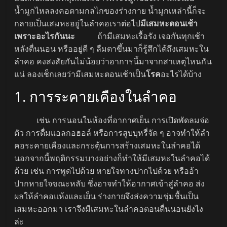
น้ำมูกไหลลงคอตามกลไกของร่างกาย น้ำมูกเหล่านี้ก็จะ
กลายเป็นเสมหะอยู่ในลำคอเราต่อไป
มีเสมหะตอนเช้า
เพราะอะไรกันนะ
ถ้ามีเสมหะเรื้อรัง เจอกันทุกเช้า
หลังตื่นนอน หรืออยู่ดี ๆ ลืมตาขึ้นมาก็รู้สึกได้ถึงเสมหะใน
ลำคอ คงสงสัยกันไม่น้อยว่าอาการนี้มาจากสาเหตุไหนกัน
แน่ ลองเช็กเลยว่ามีเสมหะตอนเช้าเป็น
โรค
อะไรได้บ้าง
1. การระคายเคืองในลำคอ
เช่น การนอนในห้องที่อากาศเย็น การเปิดพัดลมจ่อ
ตัว การดื่มแอลกอฮอล์ หรือการสูบบุหรี่จัด ๆ อาจทำให้ลำ
คอระคายเคืองและกระตุ้นการสร้างเสมหะในลำคอได้
นอกจากนี้พฤติกรรมบางอย่างก็ทำให้มีเสมหะในลำคอได้
ด้วย เช่น การพูดไปด้วย หายใจทางปากไปด้วย หรืออ้า
ปากหายใจขณะหลับ ซึ่งอาจทำให้อากาศเข้าสู่ลำคอ ส่ง
ผลให้ลำคอแห้งและเย็น ร่างกายจึงส่งความชุ่มชื้นเป็น
เสมหะออกมา เราจึงมีเสมหะในลำคอตอนตื่นนอนยังไง
ล่ะ