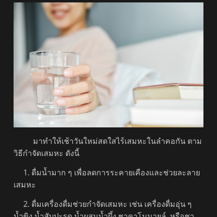
มาทำให้เช้าวันใหม่สดใสไร้เสมหะในลำคอกัน ตาม
วิธีกำจัดเสมหะ ดังนี้
1. ดื่มน้ำมาก ๆ เพื่อลดการระคายเคืองและช่วยละลาย
เสมหะ
2. ดื่มเครื่องดื่มช่วยกำจัดเสมหะ เช่น เครื่องดื่มอุ่น ๆ
น้ำขิง น้ำสับปะรด น้ำผสมน้ำผึ้ง ชาคาโมมายล์ หรือชา