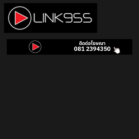
Skip
to
content
Link
95.5
คลื่น
เพลง
ฮิต
สุด
คูล