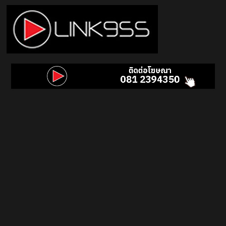
Skip
to
content
Link
95.5
คลื่น
เพลง
ฮิต
สุด
คูล