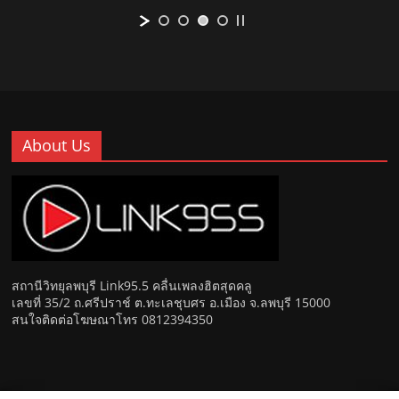
About Us
สถานีวิทยุลพบุรี Link95.5 คลื่นเพลงฮิตสุดคลู
เลขที่ 35/2 ถ.ศรีปราช์ ต.ทะเลชุบศร อ.เมือง จ.ลพบุรี 15000
สนใจติดต่อโฆษณาโทร 0812394350