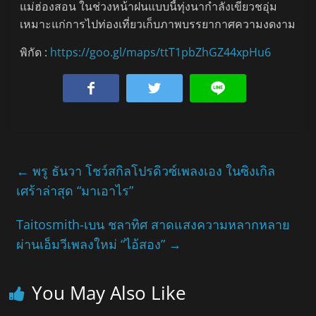
แม่ฮ่องสอน ในช่วงหน้าฝนแบบนี้ทุ่งนากำลังเขียวชอุ่ม
เหมาะแก่การไปท่องเที่ยวเก็บภาพบรรยากาศความงดงาม
พิกัด :
https://goo.gl/maps/ttT1pbZhGZ44xpHu6
←
พรู ธันวา โชว์สกิลโปรดิวซ์เพลงเอง ในซิงเกิล
เศร้าล่าสุด “มาเอาไร”
Taitosmith-เบน ชลาทิศ สาดแสงความหลากหลาย
ผ่านเอ็มวีเพลงใหม่ “ไอ้สอง”
→
You May Also Like