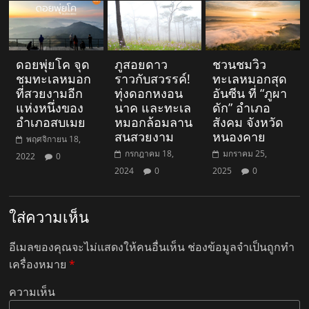
ดอยพุ่ยโค จุด
ภูสอยดาว
ชวนชมวิว
ชมทะเลหมอก
ราวกับสวรรค์!
ทะเลหมอกสุด
ที่สวยงามอีก
ทุ่งดอกหงอน
อันซีน ที่ “ภูผา
แห่งหนึ่งของ
นาค และทะเล
ดัก” อำเภอ
อำเภอสบเมย
หมอกล้อมลาน
สังคม จังหวัด
สนสวยงาม
หนองคาย
พฤศจิกายน 18,
กรกฎาคม 18,
มกราคม 25,
2022
0
2024
0
2025
0
ใส่ความเห็น
อีเมลของคุณจะไม่แสดงให้คนอื่นเห็น
ช่องข้อมูลจำเป็นถูกทำ
เครื่องหมาย
*
ความเห็น