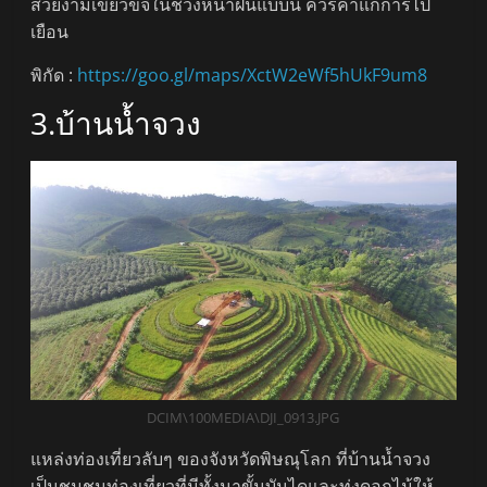
สวยงามเขียวขจีในช่วงหน้าฝนแบบนี้ ควรค่าแก่การไป
เยือน
พิกัด :
https://goo.gl/maps/XctW2eWf5hUkF9um8
3.บ้านน้ำจวง
DCIM\100MEDIA\DJI_0913.JPG
แหล่งท่องเที่ยวลับๆ ของจังหวัดพิษณุโลก ที่บ้านน้ำจวง
เป็นชุมชนท่องเที่ยวที่มีทั้งนาขั้นบันไดและทุ่งดอกไม้ให้